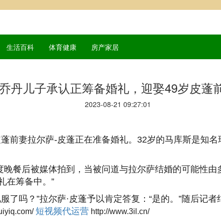
生活百科
体育健康
房产家居
乔丹儿子承认正筹备婚礼，迎娶49岁皮蓬
2023-08-21 09:27:01
蓬前妻拉尔萨-皮蓬正在准备婚礼。32岁的马库斯是知名
度晚餐后被媒体拍到，当被问道与拉尔萨结婚的可能性由
礼在筹备中。”
服了吗？”拉尔萨·皮蓬予以肯定答复：“是的。”随后记者
短视频代运营
uiyiq.com/
http://www.3il.cn/