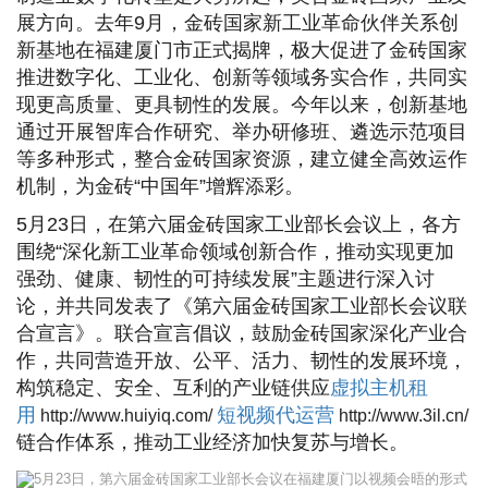
展方向。去年9月，金砖国家新工业革命伙伴关系创
新基地在福建厦门市正式揭牌，极大促进了金砖国家
推进数字化、工业化、创新等领域务实合作，共同实
现更高质量、更具韧性的发展。今年以来，创新基地
通过开展智库合作研究、举办研修班、遴选示范项目
等多种形式，整合金砖国家资源，建立健全高效运作
机制，为金砖“中国年”增辉添彩。
5月23日，在第六届金砖国家工业部长会议上，各方
围绕“深化新工业革命领域创新合作，推动实现更加
强劲、健康、韧性的可持续发展”主题进行深入讨
论，并共同发表了《第六届金砖国家工业部长会议联
合宣言》。联合宣言倡议，鼓励金砖国家深化产业合
作，共同营造开放、公平、活力、韧性的发展环境，
构筑稳定、安全、互利的产业链供应
虚拟主机租
用
短视频代运营
http://www.huiyiq.com/
http://www.3il.cn/
链合作体系，推动工业经济加快复苏与增长。
5月23日，第六届金砖国家工业部长会议在福建厦门以视频会晤的形式