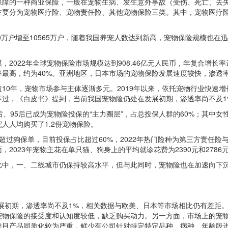
保障的一种商业保险，一般在宠物生病、发生意外事故（受伤、死亡、丢
主要分为宠物医疗险、宠物责任险、其他宠物保险三类。其中，宠物医疗
9800万户增至10565万户，随着我国养宠人数达到新高，宠物保险规模
2022年全球宠物保险市场规模达到908.46亿元人民币，年复合增长率
最高，约为40%。亚洲地区，日本市场的宠物保险发展速度较快，渗透率
10年，宠物市场参与主体逐渐多元。2019年以来，依托宠物行业快速
不过，《白皮书》提到，当前我国宠物险仍处在发展初期，渗透率尚不及1
95后已成为宠物险投保的“主力圈层”，占总投保人群的60%；其中女性占
人人均购买了1.2份宠物保险。
两年超过狗保单，目前投保占比超过60%，2022年热门险种为第三方责任
2023年宠物主花在单只猫、狗身上的平均就诊花费为2390元和2786
比中，一、二线城市仍保持较高水平，但与此同时，宠物险也在加速向下
展初期，渗透率尚不及1%，相关数据与欧美、日本等市场相比仍有差距。
宠物保险的接受度和认知度较低，缺乏购买动力。另一方面，市场上的宠
类目产品同质化较为严重，鲜少有公司针对特定特定品种、病种、年龄段