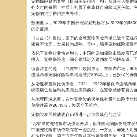
宠物保险是为宠物（目前主要指猫、狗）及其主人提供
外支付的费用，性质上则属于家庭财产保险或责任险。
宠物的治疗费用损失补偿。
数据显示，2023年中国养宠家庭规模将从2022年的
的新蓝海。
《白皮书》提出，当下的全球宠物保险市场已近千亿规模，
渗透率较高，发展较为成熟。其中，瑞典宠物保险渗透率
依托于宠物行业快速增长，中国的宠物保险市场发展已逾
投入，宠物保险这一细分领域进入蓬勃发展的快车道。
值得注意的是，《白皮书》数据显示，在国内市场，90后、
连续两年宠物保险保单增速维持80%以上，已投保的养宠
从增速和投保比例来看，2021、2022年猫保单连续
统疾病位居猫狗共患高发疾病前列。在宠物就诊花费方面，
从地理区域来看，在对宠物险的保单保有量与出险率对
单增速高达26.49%，位居全国首位。
宠物险发展挑战犹存仍须进一步加强规范与监管
“尽管当前宠物险市场快速升温，但我国宠物险仍处在发
中国宠物险市场依然存在一些挑战。一方面，养宠人对
在医疗保险、第三方责任险及其他场景服务险，但二级