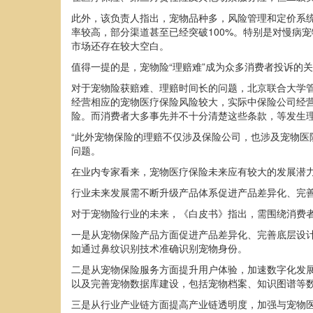
此外，该负责人指出，宠物品种多，风险管理和定价系
率较高，部分渠道甚至已经突破100%。特别是对慢病
市场还存在较大空白。
值得一提的是，宠物险“理赔难”成为众多消费者投诉的关
对于宠物险获赔难、理赔时间长的问题，北京联合大学
经营相应的宠物医疗保险风险较大，实际中保险公司经
险。而消费者大多事先并不十分清楚这些条款，等发生
“此外宠物保险的理赔不仅涉及保险公司，也涉及宠物医
问题。
在业内专家看来，宠物医疗保险未来应有较大的发展潜
行业未来发展需不断升级产品体系促进产品差异化、完
对于宠物险行业的未来，《白皮书》指出，需围绕消费
一是从宠物保险产品方面促进产品差异化、完善底层设
如通过鼻纹识别技术准确识别宠物身份。
二是从宠物保险服务方面提升用户体验，加速数字化发
以及完善宠物数据库建设，包括宠物档案、知识图谱等
三是从行业产业链方面提高产业链透明度，加强与宠物