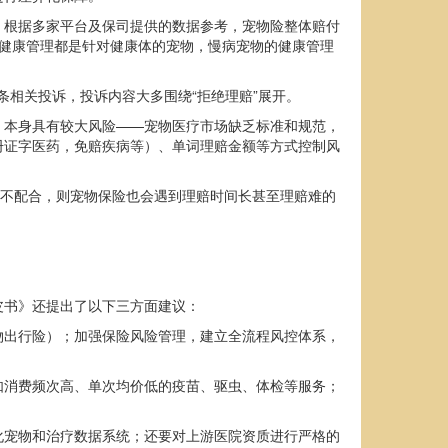
。根据多家平台及保司提供的数据参考，宠物险整体赔付
物健康管理都是针对健康体的宠物，慢病宠物的健康管理
9条相关投诉，投诉内容大多围绕“拒绝理赔”展开。
）本身具有较大风险——宠物医疗市场缺乏标准和规范，
册证字医药，免赔疾病等）、单词理赔金额等方式控制风
院不配合，则宠物保险也会遇到理赔时间长甚至理赔难的
皮书》还提出了以下三方面建议：
物出行险）；加强保险风险管理，建立全流程风控体系，
如消费频次高、单次均价低的疫苗、驱虫、体检等服务；
化宠物和治疗数据系统；还要对上游医院资质进行严格的