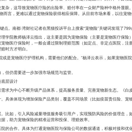
统复杂，这导致宠物医疗险的出险率、赔付率在一众财产险种中格外显眼
宠物而言，更难以通过宠物保险获得相应保障。从目前市场来看，以往宠
键点。南都·湾财社记者在黑猫投诉平台上搜索“宠物险”关键词发现了79
管理学院教师杨泽云指出，这主要是因为宠物保险（主要是宠物医疗保险
营宠物医疗保险时，一般会通过限制理赔范围（如定点、非定点医院，注
理赔时方才明白。
院或是宠物医疗护理机构，需要他们的配合。”杨泽云表示，如果宠物医
力，但仍需要进一步加强市场规范与监管。
善底层设计
者需求为中心不断升级产品体系，提高服务质量、完善宠物新生态。《白
计。具体体现为增加保险产品类别，覆盖不同场景（比如疫苗责任险、宠
展。比如，引入风险减量增值服务吸引用户，实现预防风险的价值理念，
数据，助力宠物保险的精准运营和投保、理赔效率。
医院的合作。具体为打通宠物医院与保险公司的数据通道，积极对接和优