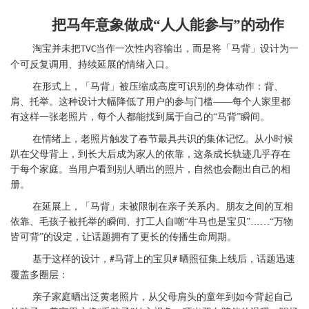
把马年意象做成“人人能参与”的动作
淘宝并未把
当作一次性内容输出，而是将「马背」设计为一
TVC
个可反复调用、持续延展的情绪入口。
在形式上，「马背」被压缩成高度可识别的身体动作：背、
肩、托举。这种设计大幅降低了用户的参与门槛——每个人家里都
有这样一张老照片，每个人都能找到属于自己的“马背”瞬间。
在情绪上，老照片触发了春节最具共识的集体记忆。从小时候
趴在父母背上，到长大后成为家人的依靠，这条成长轨迹几乎存在
于每个家庭。当用户看到别人晒出的照片，自然也会翻出自己的相
册。
在延展上，「马背」未被限制在亲子关系内。朋友之间的互相
依靠、毛孩子被托举的瞬间、打工人自嘲“牛马也是宝贝”……“万物
皆可背”的设定，让话题拥有了更长的传播生命周期。
基于这样的设计，
马背上的宝贝
晒照征集上线后，话题迅速
#
#
覆盖多圈层：
亲子家庭晒出泛黄老照片，从父母肩头的童年到如今背起自己