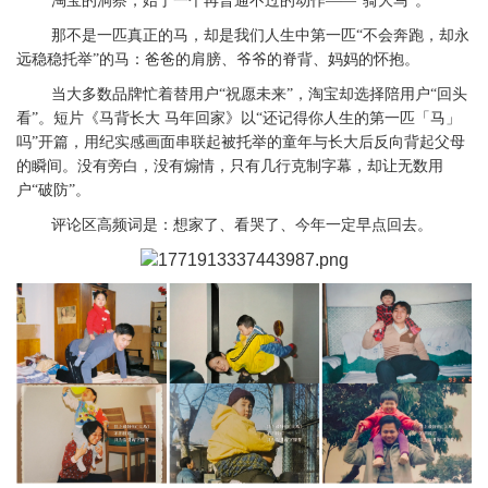
淘宝的洞察，始于一个再普通不过的动作——“骑大马”。
那不是一匹真正的马，却是我们人生中第一匹“不会奔跑，却永
远稳稳托举”的马：爸爸的肩膀、爷爷的脊背、妈妈的怀抱。
当大多数品牌忙着替用户“祝愿未来”，淘宝却选择陪用户“回头
看”。短片《马背长大 马年回家》以“还记得你人生的第一匹「马」
吗”开篇，用纪实感画面串联起被托举的童年与长大后反向背起父母
的瞬间。没有旁白，没有煽情，只有几行克制字幕，却让无数用
户“破防”。
评论区高频词是：想家了、看哭了、今年一定早点回去。