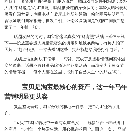
的孩子；养宠用户将“毛孩子”纳入视角，晒出双向陪伴的温暖；职场
人以“牛马也是宝贝”自嘲，唤醒被爱过的身份认同；年轻人晒出骑马
照看广阔世界，也晒电动车后座上的新年通勤；粉丝圈层从明星马
背照延展到自家相册，自发二创。评论区高频词是“破防”“同款”“想
家了”“一年拍一张”。
话题发酵的同时，淘宝将这些真实的“马背照”从线上延伸至线
下——投放至春运人流量最密集的机场
和
地铁换乘站
，
有路人拍下
照片：“赶路很累，一抬头看到这些，突然就想给我爸打个电话。”
从线上话题到线下陪伴，「马背」完成了从虚拟情感到实体温
度的传递。话题不再只是品牌预设的征集活动，而演变为全民春节
的情绪存档——每个人都在这里，找到了自己人生中的那匹“马”。
宝贝是淘宝最核心的资产，这一年马年
营销明显更从容
复盘整场营销，淘宝做对的核心一件事：把“宝贝”还给了用
户。
“宝贝”在淘宝语境中一直有双重含义——既指平台上琳琅满目
的商品，也指每一个热爱生活、用心挑选的用户。而这一次，“马背