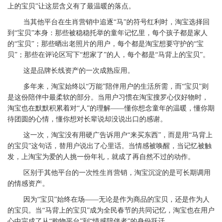
上的宝贝”让这层含义有了最温暖的落点。
当其他平台在生肖营销中追逐“马”的符号红利时，淘宝选择回
到“宝贝”本身：那些被稳稳托举的童年记忆里，每个孩子都是家人
的“宝贝”；那些晒出老照片的用户，每个都是淘宝想要守护的“宝
贝”；那些在评论区写下“想家了”的人，每个都是“马背上的宝贝”。
这是品牌长线资产的一次成熟应用。
多年来，淘宝始终以“万能”陪伴用户的生活所需，而“宝贝”则
是这份陪伴中最柔软的部分。当用户习惯在淘宝搜罗心仪好物时，
淘宝也在默默积累着对“人”的理解——懂你想念童年的温暖，懂你期
待团圆的心情，懂你想对长辈说却没说出口的感谢。
这一次，淘宝没有用硬广告诉用户“来买东西”，而是用“马背上
的宝贝”这句话，替用户说出了心里话。当情感被唤醒，当记忆被触
发，上淘宝为爱的人挑一份年礼，就成了再自然不过的动作。
区别于其他平台的一次性生肖营销，淘宝沉淀的是可长期调用
的情感资产。
因为“宝贝”始终在场——无论是作为商品的宝贝，还是作为人
的宝贝。当“马背上的宝贝”成为全民春节的共同记忆，淘宝也在用户
心中完成了从“购物平台”到“情感陪伴者”的身份跃迁。