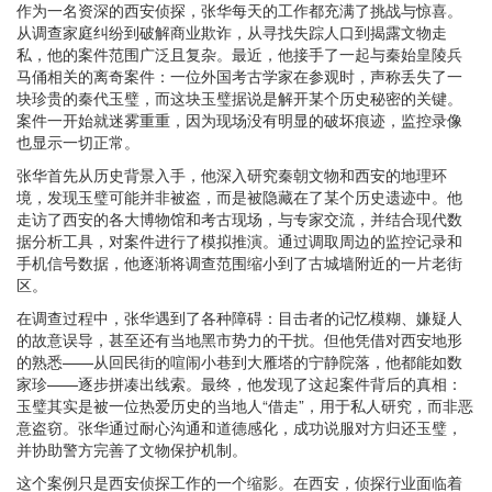
作为一名资深的西安侦探，张华每天的工作都充满了挑战与惊喜。
从调查家庭纠纷到破解商业欺诈，从寻找失踪人口到揭露文物走
私，他的案件范围广泛且复杂。最近，他接手了一起与秦始皇陵兵
马俑相关的离奇案件：一位外国考古学家在参观时，声称丢失了一
块珍贵的秦代玉璧，而这块玉璧据说是解开某个历史秘密的关键。
案件一开始就迷雾重重，因为现场没有明显的破坏痕迹，监控录像
也显示一切正常。
张华首先从历史背景入手，他深入研究秦朝文物和西安的地理环
境，发现玉璧可能并非被盗，而是被隐藏在了某个历史遗迹中。他
走访了西安的各大博物馆和考古现场，与专家交流，并结合现代数
据分析工具，对案件进行了模拟推演。通过调取周边的监控记录和
手机信号数据，他逐渐将调查范围缩小到了古城墙附近的一片老街
区。
在调查过程中，张华遇到了各种障碍：目击者的记忆模糊、嫌疑人
的故意误导，甚至还有当地黑市势力的干扰。但他凭借对西安地形
的熟悉——从回民街的喧闹小巷到大雁塔的宁静院落，他都能如数
家珍——逐步拼凑出线索。最终，他发现了这起案件背后的真相：
玉璧其实是被一位热爱历史的当地人“借走”，用于私人研究，而非恶
意盗窃。张华通过耐心沟通和道德感化，成功说服对方归还玉璧，
并协助警方完善了文物保护机制。
这个案例只是西安侦探工作的一个缩影。在西安，侦探行业面临着