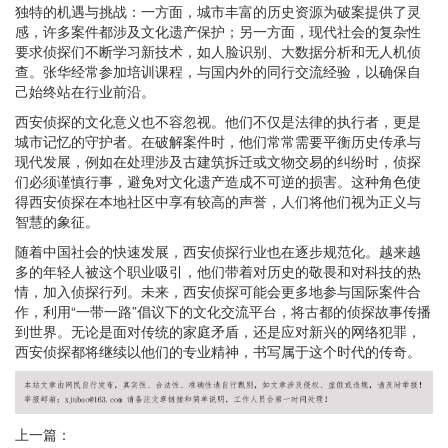
独特的机遇与挑战：一方面，城市丰富的历史资源为破案提供了灵
感，许多案件都涉及文化遗产保护；另一方面，现代社会的复杂性
要求侦探们不断学习新技术，如人脸识别、大数据分析和无人机侦
查。张华经常参加培训课程，与国内外的同行交流经验，以确保自
己始终站在行业前沿。
西安侦探的文化意义也不容忽视。他们不仅是法律的执行者，更是
城市记忆的守护者。在破解案件时，他们常常需要平衡历史传承与
现代发展，例如在处理涉及古建筑拆迁或文物交易的纠纷时，侦探
们必须谨慎行事，避免对文化遗产造成不可逆的损害。这种角色使
得西安侦探在本地社区中享有较高的声誉，人们将他们视为正义与
智慧的象征。
随着中国社会的快速发展，西安侦探行业也在逐步规范化。越来越
多的年轻人被这个职业吸引，他们带着对历史的敬畏和对科技的热
情，加入侦探行列。未来，西安侦探可能会更多地参与国际案件合
作，利用“一带一路”倡议下的文化交流平台，将古都的侦探故事传播
到世界。无论是面对传统的家庭矛盾，还是应对新兴的网络犯罪，
西安侦探都将继续以他们的专业精神，书写属于这个时代的传奇。
上一篇：