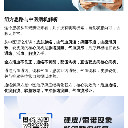
组方思路与中医病机解析
这个患者从常规辨证来看，几乎没有明确线索，自觉状态尚可，舌
脉无异常。
从中医理论来讲：
皮肤脉络，由气血所濡；痹阻不通，由瘀滞所
致
。硬皮病的核心病机是
脉络瘀阻、气血痹滞
，治疗归根结底要从
通络、活血、解痹
入手。
全方
活血不伤正，通络不耗阴
，配伍均衡，直击硬皮病核心病机。
通过活血通络、调和气血，患者经络通畅、气血调和，皮肤硬化、
关节拘挛等症状自然得以改善。
通络解痹方是中医治疗痹症经典化裁方，核心功效为：
活血通络、
化瘀解痹、软坚散结
，主治
脉络瘀阻、气血痹滞证
。