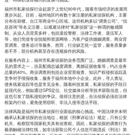
福州市私家侦探行业起源于上世纪90年代，随着市场经济的发展而
逐步兴起。目前，福州地区约有数十家注册的私家侦探机构，主要
分布在鼓楼、台江等商业中心区域。这些机构多以“调查公司”、“信
息咨询”等名义注册，以规避法律对“私家侦探”这一称谓的敏感限
制。从业人员背景多样，包括退役警察、法律工作者、退伍军人
等，他们凭借专业技能和资源网络，为客户提供婚姻调查、商业背
景调查、债务追讨等服务。然而，行业缺乏统一监管，服务质量参
差不齐，部分机构甚至存在违规操作的风险。
在服务内容上，福州市私家侦探的业务范围广泛。婚姻调查是最常
见的需求之一，涉及配偶忠诚度调查、离婚证据收集等，约占业务
总量的40%。商业调查则包括企业背景核查、知识产权侵权追踪及
竞争对手情报收集，服务于福州本地中小企业。此外，寻人查址、
债务线索追踪等也是常见业务。随着科技发展，私家侦探的手段日
益现代化，例如通过GPS定位、社交媒体分析等技术获取信息，但
这也引发了隐私侵犯的争议。值得注意的是，合法侦探必须在法律
框架内行动，避免使用窃听、非法入侵等违法手段。
法律风险是福州市私家侦探行业面临的核心挑战。中国法律并未明
确承认私家侦探的合法地位，根据《刑事诉讼法》规定，只有公安
机关、检察院等国家机关具有侦查权。因此，私家侦探的调查行为
极易触碰法律红线，如非法获取公民个人信息可能违反《刑法》第