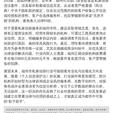
253条，面临刑事责任。近年来，福州司法部门曾查处多起私家侦探
违法案件，涉及敲诈勒索或信息买卖。从业者需严格遵循《民法
典》中关于隐私权的规定，仅在合法范围内协助客户收集公开信息
或经授权的资料。客户在选择服务时，也应警惕那些承诺“无所不
能”的机构，避免卷入法律纠纷。
对于需要私家侦探服务的福州市民，建议采取审慎态度。首先，选
择有正规营业执照、经营年限较长的机构，可通过工商系统查询企
业信用。其次，明确服务协议内容，确保调查手段合法，避免要求
侦探进行跟踪、偷拍等高风险行为。最后，理性看待调查结果，将
其作为参考而非唯一证据，尤其在婚姻或商业纠纷中，应优先通过
法律途径解决问题。行业内部人士透露，福州正规侦探机构收费通
常在每日800元至3000元不等，根据案件复杂度浮动，客户需警惕
低价陷阱。
展望未来，福州市私家侦探行业可能朝着专业化与合规化方向发
展。随着《个人信息保护法》的实施，行业操作将更加规范，部分
机构开始转型为法律咨询或企业风控服务商。在数字化时代，侦探
角色或许会逐渐演变为信息分析师，专注于公开数据的整合分析。
无论如何，这一职业的存在反映了社会对真相的需求，但其发展必
须建立在尊重法律与伦理的基础之上，才能真正成为都市中可靠
的“影子助手”。