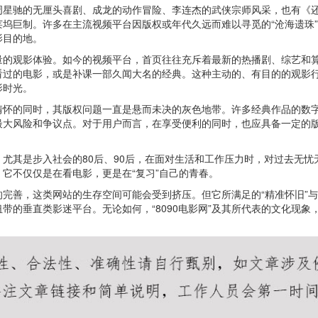
周星驰的无厘头喜剧、成龙的动作冒险、李连杰的武侠宗师风采，也有《还
坞巨制。许多在主流视频平台因版权或年代久远而难以寻觅的“沧海遗珠”
影目的地。
流量的观影体验。如今的视频平台，首页往往充斥着最新的热播剧、综艺和算
看过的电影，或是补课一部久闻大名的经典。这种主动的、有目的的观影
影时光。
情怀的同时，其版权问题一直是悬而未决的灰色地带。许多经典作品的数
最大风险和争议点。对于用户而言，在享受便利的同时，也应具备一定的
人，尤其是步入社会的80后、90后，在面对生活和工作压力时，对过去无
它不仅仅是在看电影，更是在“复习”自己的青春。
完善，这类网站的生存空间可能会受到挤压。但它所满足的“精准怀旧”与
带的垂直类影迷平台。无论如何，“8090电影网”及其所代表的文化现