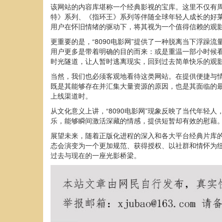
该网站的内容库堪称一个经典影视的宝库。这里不仅有
特》系列、《指环王》系列等伴随全球年轻人成长的好莱
用户在怀旧情绪的驱动下，将其视为一个值得信赖的观
更重要的是，“8090电影网”提供了一种脱离当下浮躁
用户更多是带着明确的目的而来：或是重温一部小时候
时光隧道，让人暂时逃离现实，回到过去简单快乐的观
当然，我们也必须客观地看待这类网站。在提供便捷与
既是其能够存在并汇集大量资源的原因，也是其面临的
上线渠道时。
从文化意义上讲，“8090电影网”现象反映了当代年轻
乐，能够瞬间激活深藏的情感，提供短暂却有效的慰藉。
展望未来，随着正版化进程的深入和各大平台经典片库的
态会演变为一个更加规范、获得授权、以社群和情怀为纽
过去与现在的一座光影桥梁。