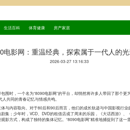
生活百科
体育健康
房产家居
090电影网：重温经典，探索属于一代人的
2026-03-27 13:16:33
包围时，一个名为“8090电影网”的平台，却悄然将许多人带回了那个
两代人共同的青春记忆与情感共鸣。
务主体与内容取向。对于80后和90后而言，他们的成长轨迹与中国影视行
剧集；少年时，VCD、DVD的租借店成了周末的乐园，《大话西游》、
观影方式，构成了独特的集体记忆。“8090电影网”精准地捕捉到了这