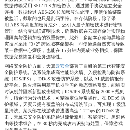
数据传输采用
SSL/TLS
加密协议，通过握手协议建立安全
连接，数据经过
AES-256
位加密算法处理，即使传输链路
被监听，截取的也只是乱码字符。在存储阶段，除了采
用
AES
等高度加密算法外，还引入量子加密技术进行密钥
管理，结合零知识证明技术，确保数据在云端存储时实现物
理隔离与逻辑加密的双重保护。此外，多副本存储与异地容
灾技术采用
"3+2"
跨区域存储架构，即使遭遇自然灾害导致
某一数据中心瘫痪，也能在
15
分钟内完成业务切换，保障
数据完整恢复和业务连续性。
网络安全防护方面，天翼
云安全
部署了自研的第三代智能安
全防护系统。该系统集成高性能防火墙、入侵检测与防御系
统（
IDS/IPS
）、
DDoS
攻击防护系统，以及
AI
威胁情报分
析平台。防火墙采用基于机器学习的动态策略引擎，能够实
时识别并阻断新型攻击模式；
IDS/IPS
系统配备
2000 +
规则
库，结合行为分析技术，可精准定位异常操作。在
DDoS
防
护领域，天翼云拥有覆盖的分布式清洗节点，可实现
T
级流
量清洗。某头部在线游戏曾遭遇高达
1.2Tbps
的
DDoS
攻
击，天翼云安全防护系统通过流量牵引、智能清洗、黑洞路
由等技术组合，在
30
秒内完成攻击识别与处置，保障游戏
服务器正常运行。