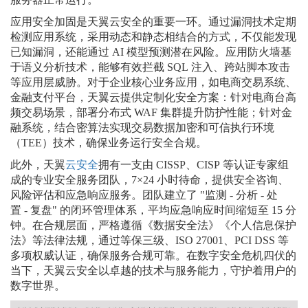
应用安全加固是天翼云安全的重要一环。通过漏洞技术定期
检测应用系统，采用动态和静态相结合的方式，不仅能发现
已知漏洞，还能通过
AI
模型预测潜在风险。应用防火墙基
于语义分析技术，能够有效拦截
SQL
注入、跨站脚本攻击
等应用层威胁。对于企业核心业务应用，如电商交易系统、
金融支付平台，天翼云提供定制化安全方案：针对电商台高
频交易场景，部署分布式
WAF
集群提升防护性能；针对金
融系统，结合密算法实现交易数据加密和可信执行环境
（
TEE
）技术，确保业务运行安全合规。
此外，天翼
云安全
拥有一支由
CISSP
、
CISP
等认证专家组
成的专业安全服务团队，
7×24
小时待命，提供安全咨询、
风险评估和应急响应服务。团队建立了
"
监测
-
分析
-
处
置
-
复盘
"
的闭环管理体系，平均应急响应时间缩短至
15
分
钟。在合规层面，严格遵循《数据安全法》《个人信息保护
法》等法律法规，通过等保三级、
ISO 27001
、
PCI DSS
等
多项权威认证，确保服务合规可靠。在数字安全危机四伏的
当下，天翼云安全以卓越的技术与服务能力，守护着用户的
数字世界。