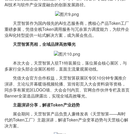
AI技术与软件产业深度融合的创新发展路径。
天罡智算作为国内领先的AI生态服务商，携核心产品Token工厂
重磅参展，凭借全栈Token调用服务与冗余算力调度能力，为软件企
业AI化转型提供一站式解决方案，成为展会焦点。
天罡智算亮相，全域品牌高效曝光
本次大会，天罡智算入驻T1特装展位，落位展会核心展区，与
多家行业头部企业展区相邻，直面主流量观展动线。
凭借大会官方合作权益，天罡智算获展区专区10分钟专属推介
演讲、主论坛开幕暖场视频轮播、宣传彩页入大会资料袋等资格，
同步享有展览区LOGO墙、大会会刊内页、官网合作伙伴专栏及首页
Banner全渠道品牌露出，实现全域高效曝光。
主题演讲分享，解读Token产业趋势
展会期间，天罡智算产品负责人廉锋发表《天罡智算——AI时
代的Token工厂》主题演讲，解读Token产业变革趋势与天罡核心解
决方案。