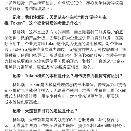
业发展趋势、产品模式创新、企业核心定位、核心竞争优势等议题
深度解读，专访精华如下：
记者：我们注意到，天罡从去年主推“算力”到今年主
推“Token”，这个变化背后的考量是什么？
杨旭颖：这不是业务方向的调整，而是顺着我们服务客户的底
层逻辑，做的产品升级。去年我们为企业提供算力资源服务，在实
际应用中，企业更青睐Token这种灵活便捷的调用模式。对企业而
言，Token无需关注底层算力调度、无需提前投入，可按需调用、按
量付费，使用门槛更低。所以我们今年聚焦Token服务，本质是把算
力封装成更贴合企业实际使用习惯的形态，和我们一直以来“让企业
用AI算力更简单、更低成本”的服务逻辑是一致的。
记者：Token模式的本质是什么？与传统算力租赁有何区别？
杨旭颖：Token是大模型处理信息的最小单位。传统算力租赁需
企业提前包月或包年投入，无论是否使用，均需产生费用；而Token
模式支持按量计费、用多少付多少，对企业来说更简便、更灵活，
成本管控也更高效。
记者：天罡智算目前的定位是什么？
杨旭颖：天罡智算是国内领先的AI生态服务商。我们整合冗
余、闲置算力资源，依托全球算力底座，提供全栈Token调用服务，