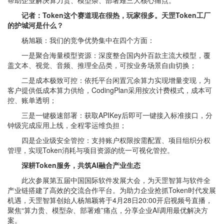
帮助企业解决算力贵、模型杂、部署难三大核心痛点。
记者：Token这个赛道现在很热，玩家很多。天罡Token工厂
的护城河是什么？
杨旭颖：我们的竞争优势集中在四个方面：
一是聚合海量模型资源：深度整合国内外百款主流大模型，覆
盖文本、视觉、音频、推理全品类，可按业务场景自由切换；
二是成本极致可控：依托平台闲置冗余算力实现增量变现，为
客户提供低成本算力供给，CodingPlan采用按次计费模式，成本可
控、账单透明；
三是一键极速部署：获取APIKey后即可一键接入标准接口，分
钟级完成应用上线，全程零运维负担；
四是企业级安全管控：支持账户权限按需配置、项目组织分权
管理，实现Token消耗与项目资源的统一可视化管控。
深耕Token服务，共筑AI融合产业生态
此次参展第五届中国国际软件发展大会，为天罡智算与软件全
产业链搭建了高效的交流合作平台。为助力企业抢抓Token时代发展
机遇，天罡智算创始人杨旭颖将于4月28日20:00开启视频号直播，
聚焦“算力贵、模型杂、部署难”痛点，分享企业AI调用最优解决方
案。