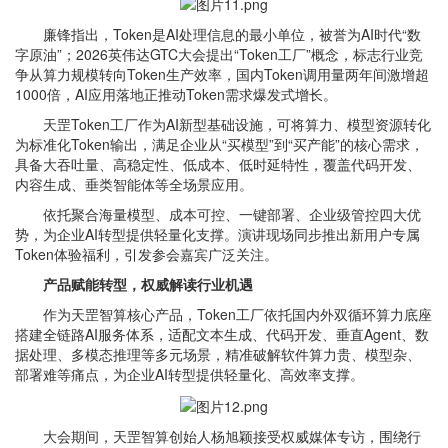
廉锋指出，Token是AI处理信息的最小单位，被誉为AI时代“数
字原油”；2026英伟达GTC大会提出“Token工厂”概念，标志行业竞
争从算力规模转向Token生产效率，国内Token调用量两年间激增超
1000倍，AI应用落地正推动Token需求爆发式增长。
天罡Token工厂作为AI新型基础设施，可将算力、模型资源转化
为标准化Token输出，满足企业从“买模型”到“买产能”的核心需求，
具备大吞吐量、高稳定性、低成本、低时延特性，覆盖代码开发、
内容生成、垂类智能体等全场景应用。
依托聚合海量模型、成本可控、一键部署、企业级管控四大优
势，为企业AI转型提供轻量化支撑。演讲现场同步推出新用户专属
Token体验福利，引发参会嘉宾广泛关注。
产品赋能转型，权威解读行业机遇
作为天罡智算核心产品，Token工厂依托国内外双循环算力底座
搭建全链路AI服务体系，适配文本生成、代码开发、垂直Agent、数
据处理、多模态推理等多元场景，精准破解软件算力贵、模型杂、
部署难等痛点，为企业AI转型提供轻量化、高效率支撑。
大会期间，天罡智算创始人杨旭颖接受权威媒体专访，围绕行