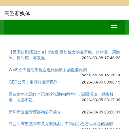
高邑新媒体
【民国短剧:五族灯Ⅱ】第8章·绣坊嫁女的金万瑜、肖时美、周海
冰、肖时庆、蒋发旯
2026-03-08 17:46:22
WMS仓库管理系统在现代物流中的重要作用
2026-03-06 19:17:18
GEO公司：引领行业新风尚
2026-03-06 00:06:19
硬皮病怎么治疗？记住这张通络解痹方，温阳活血、通络解
痹，改善不适
2026-03-05 23:17:39
新和新企业管理咨询公司简介
2026-03-05 23:20:01
马云与阿里高管罕见齐聚谈AI，千问核心负责人林俊旸离职