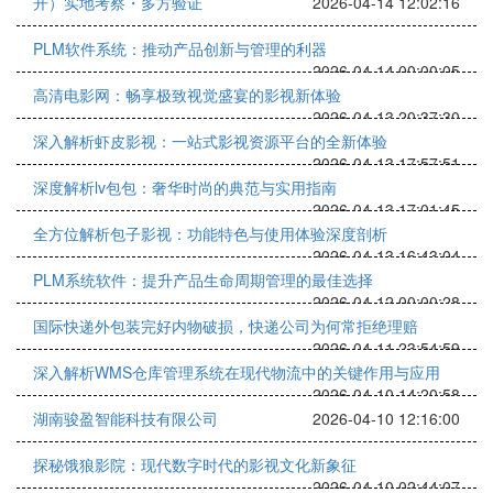
开）实地考察・多方验证
2026-04-14 12:02:16
PLM软件系统：推动产品创新与管理的利器
2026-04-14 00:00:05
高清电影网：畅享极致视觉盛宴的影视新体验
2026-04-13 20:37:30
深入解析虾皮影视：一站式影视资源平台的全新体验
2026-04-13 17:57:51
深度解析lv包包：奢华时尚的典范与实用指南
2026-04-13 17:01:45
全方位解析包子影视：功能特色与使用体验深度剖析
2026-04-13 16:43:04
PLM系统软件：提升产品生命周期管理的最佳选择
2026-04-12 00:00:28
国际快递外包装完好内物破损，快递公司为何常拒绝理赔
2026-04-11 23:54:59
深入解析WMS仓库管理系统在现代物流中的关键作用与应用
2026-04-10 14:20:58
湖南骏盈智能科技有限公司
2026-04-10 12:16:00
探秘饿狼影院：现代数字时代的影视文化新象征
2026-04-10 02:44:07